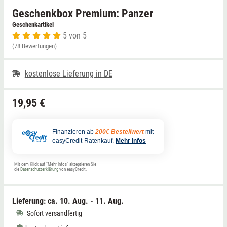
Geschenkbox Premium: Panzer
Niedersachsen
Grimmen (MV)
Thale
Geschenkartikel
5 von 5
(78 Bewertungen)
NRW
Rostock/Sanitz (MV)
Weißwasser
kostenlose Lieferung in DE
Rheinland-Pfalz
Knüllwald (Hessen)
Züttlingen
Saarland
19,95 €
Sachsen
Finanzieren ab
200€ Bestellwert
mit
easyCredit-Ratenkauf.
Mehr Infos
Sachsen-Anhalt
Mit dem Klick auf "Mehr Infos" akzeptieren Sie
die
Datenschutzerklärung
von easyCredit.
Schleswig-Holstein
Lieferung: ca.
10. Aug. - 11. Aug.
Thüringen
Sofort versandfertig