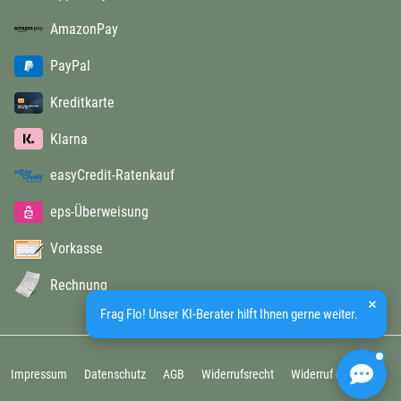
AmazonPay
PayPal
Kreditkarte
Klarna
easyCredit-Ratenkauf
eps-Überweisung
Vorkasse
Rechnung
Frag Flo! Unser KI-Berater hilft Ihnen gerne weiter.
Impressum
Datenschutz
AGB
Widerrufsrecht
Widerruf erklären