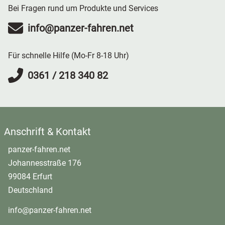
Fans suchen oder einfach einmal einen „richtigen“
Zuschauer ausdrücklich willkommen und können das
Bei Fragen rund um Produkte und Services
abstimmst.
Militärtruck steuern möchten. Durch die Kombination aus
Spektakel vom Rand der Strecke aus verfolgen und
Einweisung, eigener Fahrzeit und der Möglichkeit,
info@panzer-fahren.net
fotografisch festhalten.
Mitfahrer mitzunehmen, eignet sich der Gutschein sehr gut
als Geschenk zum Geburtstag, zu Weihnachten oder für
Für schnelle Hilfe (Mo-Fr 8-18 Uhr)
gemeinsame Erlebnisse mit Freunden und Familie in
0361 / 218 340 82
Gotha und Thüringen.
Anschrift & Kontakt
panzer-fahren.net
Johannesstraße 176
99084 Erfurt
Deutschland
info@panzer-fahren.net