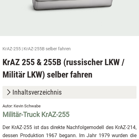
KrAZ-255 | KrAZ-255B selber fahren
KrAZ 255 & 255B (russischer LKW /
Militär LKW) selber fahren
Inhaltsverzeichnis
Autor: Kevin Schwabe
1.
Militär-Truck KrAZ-255
Militär-Truck KrAZ-255
2.
Militär-Truck KrAZ-255B
Der KrAZ-255 ist das direkte Nachfolgemodell des KrAZ-214,
3.
Gutschein kaufen & Termin vereinbaren
dessen Produktion 1967 begann. Im Jahr 1979 wurden die