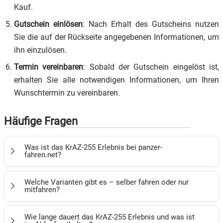
Kauf.
Gutschein einlösen
: Nach Erhalt des Gutscheins nutzen
Sie die auf der Rückseite angegebenen Informationen, um
ihn einzulösen.
Termin vereinbaren
: Sobald der Gutschein eingelöst ist,
erhalten Sie alle notwendigen Informationen, um Ihren
Wunschtermin zu vereinbaren.
Häufige Fragen
Was ist das KrAZ-255 Erlebnis bei panzer-
fahren.net?
Beim KrAZ-255 Angebot von panzer-fahren.net sitzt du in
Welche Varianten gibt es – selber fahren oder nur
einem legendären sowjetischen Militärtruck mit
mitfahren?
Allradantrieb und gewaltiger Motorleistung. Das Erlebnis
Für den KrAZ-255 stehen dir zwei Varianten zur Verfügung:
findet in Gotha in Thüringen statt und wird als klassischer
Wie lange dauert das KrAZ-255 Erlebnis und was ist