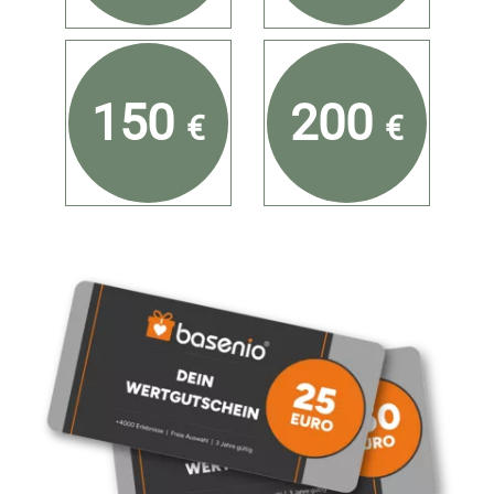
150
200
€
€