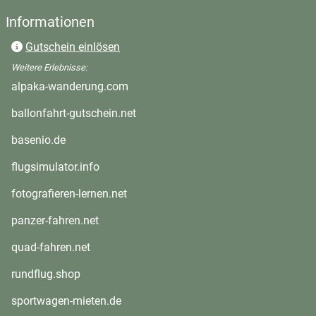
Informationen
Gutschein einlösen
Weitere Erlebnisse:
öffnet in neuem Fenster
alpaka-wanderung.com
öffnet in neuem Fenster
ballonfahrt-gutschein.net
öffnet in neuem Fenster
basenio.de
öffnet in neuem Fenster
flugsimulator.info
öffnet in neuem Fenster
fotografieren-lernen.net
öffnet in neuem Fenster
panzer-fahren.net
öffnet in neuem Fenster
quad-fahren.net
öffnet in neuem Fenster
rundflug.shop
öffnet in neuem Fenster
sportwagen-mieten.de