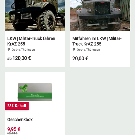
Niedersachsen
Grimmen (MV)
Thale
NRW
Rostock/Sanitz (MV)
Weißwasser
LKW | Militär-Truck fahren
Mitfahren im LKW | Militär-
Rheinland-Pfalz
Knüllwald (Hessen)
Züttlingen
KrAZ-255
Truck KrAZ-255
Gotha, Thüringen
Gotha, Thüringen
120,00 €
20,00 €
ab
Saarland
Sachsen
Sachsen-Anhalt
Schleswig-Holstein
23% Rabatt
Geschenkbox
Thüringen
9,95 €
12,95 €