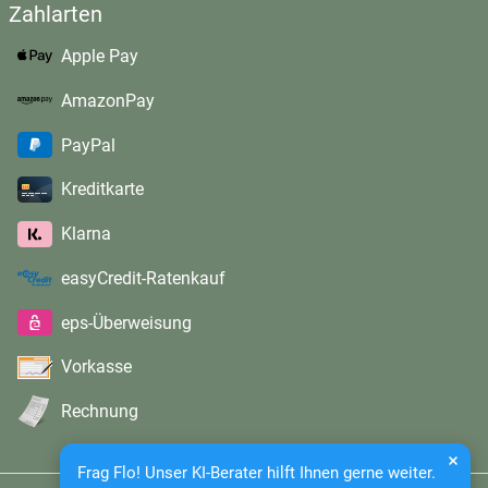
Zahlarten
Apple Pay
AmazonPay
PayPal
Kreditkarte
Klarna
easyCredit-Ratenkauf
eps-Überweisung
Vorkasse
Rechnung
Frag Flo! Unser KI-Berater hilft Ihnen gerne weiter.