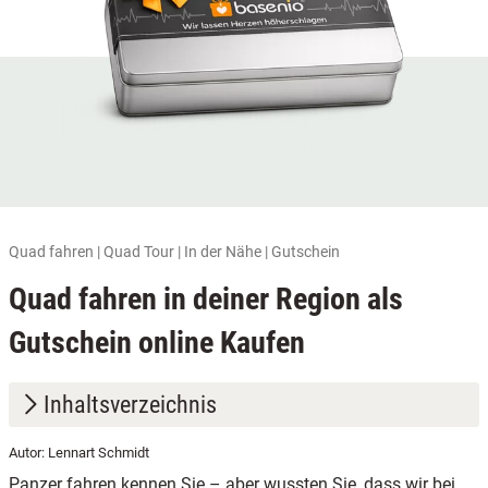
Quad fahren | Quad Tour | In der Nähe | Gutschein
Quad fahren in deiner Region als
Gutschein online Kaufen
Inhaltsverzeichnis
Autor: Lennart Schmidt
1.
Unsere Quad-Regionen im Überblick
Panzer fahren kennen Sie – aber wussten Sie, dass wir bei