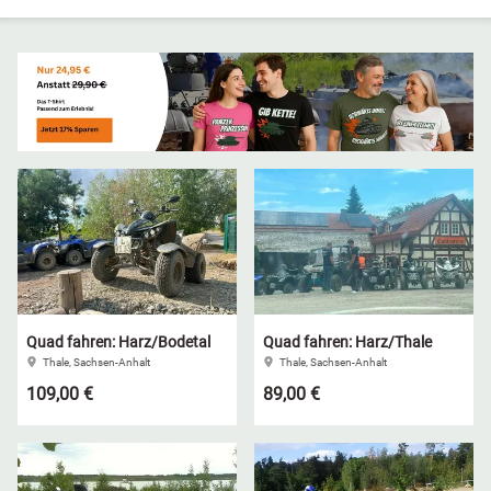
Niedersachsen
Grimmen (MV)
Thale
NRW
Rostock/Sanitz (MV)
Weißwasser
Rheinland-Pfalz
Knüllwald (Hessen)
Züttlingen
Saarland
Sachsen
Sachsen-Anhalt
Quad fahren: Harz/Bodetal
Quad fahren: Harz/Thale
Thale, Sachsen-Anhalt
Thale, Sachsen-Anhalt
Schleswig-Holstein
109,00 €
89,00 €
Thüringen