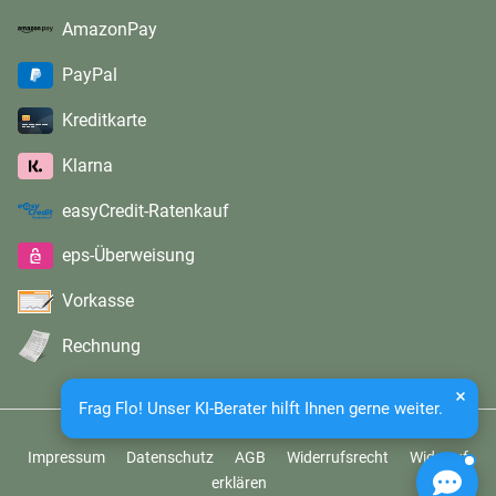
AmazonPay
PayPal
Kreditkarte
Klarna
easyCredit-Ratenkauf
eps-Überweisung
Vorkasse
Rechnung
Frag Flo! Unser KI-Berater hilft Ihnen gerne weiter.
Impressum
Datenschutz
AGB
Widerrufsrecht
Widerruf
erklären