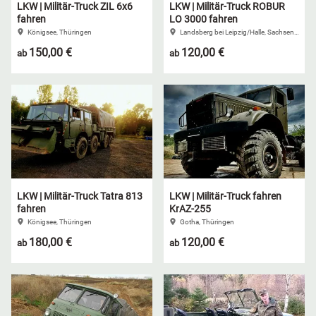
LKW | Militär-Truck ZIL 6x6
LKW | Militär-Truck ROBUR
fahren
LO 3000 fahren
Königsee, Thüringen
Landsberg bei Leipzig/Halle, Sachsen-Anhalt
150,00 €
120,00 €
ab
ab
LKW | Militär-Truck Tatra 813
LKW | Militär-Truck fahren
fahren
KrAZ-255
Königsee, Thüringen
Gotha, Thüringen
180,00 €
120,00 €
ab
ab