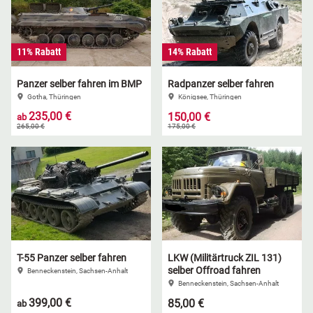
11% Rabatt
14% Rabatt
Panzer selber fahren im BMP
Radpanzer selber fahren
Gotha, Thüringen
Königsee, Thüringen
235,00 €
150,00 €
ab
265,00 €
175,00 €
T-55 Panzer selber fahren
LKW (Militärtruck ZIL 131)
selber Offroad fahren
Benneckenstein, Sachsen-Anhalt
Benneckenstein, Sachsen-Anhalt
399,00 €
85,00 €
ab