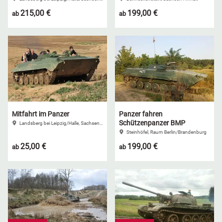
215,00 €
199,00 €
ab
ab
Mitfahrt im Panzer
Panzer fahren
Schützenpanzer BMP
Landsberg bei Leipzig/Halle, Sachsen-Anhalt
Steinhöfel, Raum Berlin/Brandenburg
25,00 €
199,00 €
ab
ab