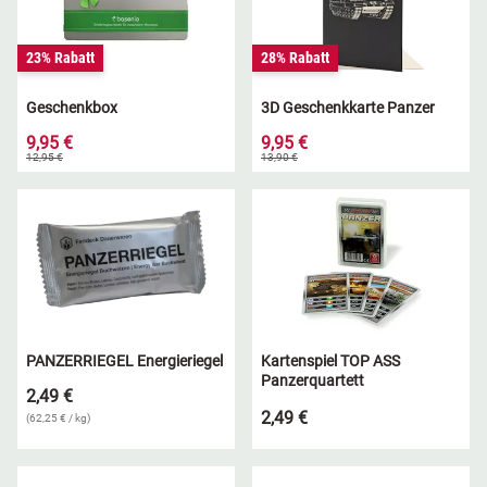
23% Rabatt
28% Rabatt
Geschenkbox
3D Geschenkkarte Panzer
9,95 €
9,95 €
12,95 €
13,90 €
PANZERRIEGEL Energieriegel
Kartenspiel TOP ASS
Panzerquartett
2,49 €
2,49 €
(62,25 € / kg)