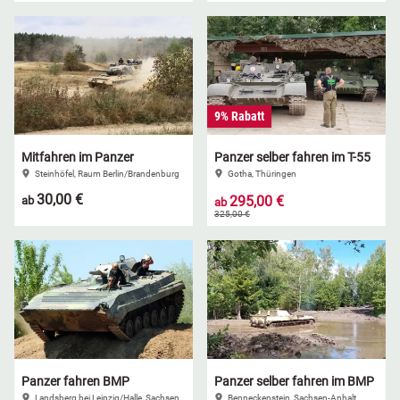
9% Rabatt
Mitfahren im Panzer
Panzer selber fahren im T-55
Steinhöfel, Raum Berlin/Brandenburg
Gotha, Thüringen
30,00 €
295,00 €
ab
ab
325,00 €
Panzer fahren BMP
Panzer selber fahren im BMP
Landsberg bei Leipzig/Halle, Sachsen-Anhalt
Benneckenstein, Sachsen-Anhalt