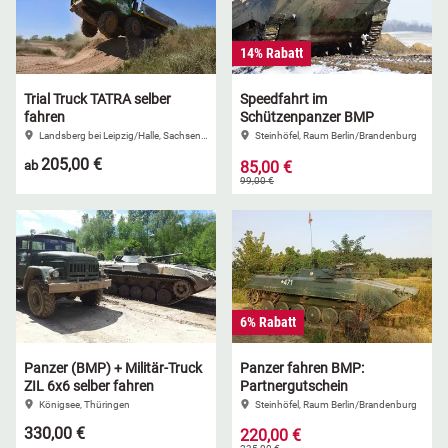
14% Rabatt
Trial Truck TATRA selber
Speedfahrt im
fahren
Schützenpanzer BMP
Landsberg bei Leipzig/Halle, Sachsen-Anhalt
Steinhöfel, Raum Berlin/Brandenburg
205,00 €
ab
85,00 €
99,00 €
6% Rabatt
Panzer (BMP) + Militär-Truck
Panzer fahren BMP:
ZIL 6x6 selber fahren
Partnergutschein
Königsee, Thüringen
Steinhöfel, Raum Berlin/Brandenburg
330,00 €
220,00 €