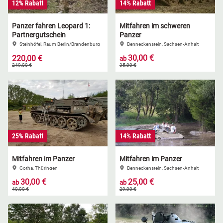
12% Rabatt
14% Rabatt
Panzer fahren Leopard 1:
Mitfahren im schweren
Partnergutschein
Panzer
Steinhöfel, Raum Berlin/Brandenburg
Benneckenstein, Sachsen-Anhalt
30,00 €
220,00 €
ab
249,00 €
35,00 €
25% Rabatt
14% Rabatt
Mitfahren im Panzer
Mitfahren im Panzer
Gotha, Thüringen
Benneckenstein, Sachsen-Anhalt
30,00 €
25,00 €
ab
ab
40,00 €
29,00 €