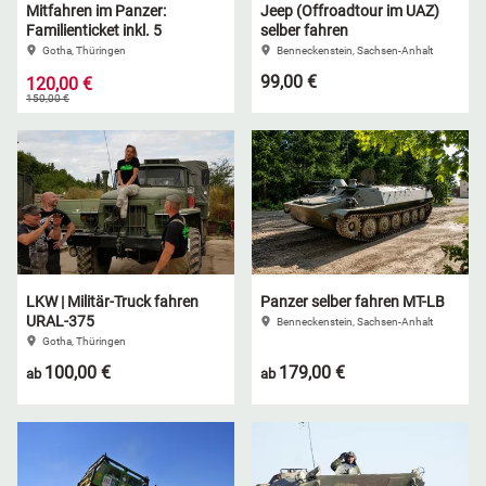
Mitfahren im Panzer:
Jeep (Offroadtour im UAZ)
Familienticket inkl. 5
selber fahren
Personen
Benneckenstein, Sachsen-Anhalt
Gotha, Thüringen
99,00 €
120,00 €
150,00 €
LKW | Militär-Truck fahren
Panzer selber fahren MT-LB
URAL-375
Benneckenstein, Sachsen-Anhalt
Gotha, Thüringen
100,00 €
179,00 €
ab
ab