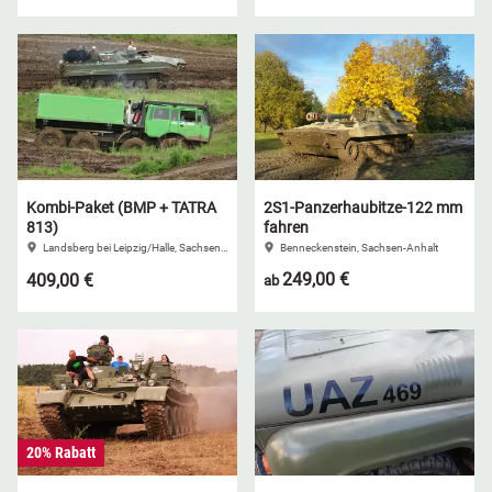
Kombi-Paket (BMP + TATRA
2S1-Panzerhaubitze-122 mm
813)
fahren
Landsberg bei Leipzig/Halle, Sachsen-Anhalt
Benneckenstein, Sachsen-Anhalt
249,00 €
409,00 €
ab
20% Rabatt