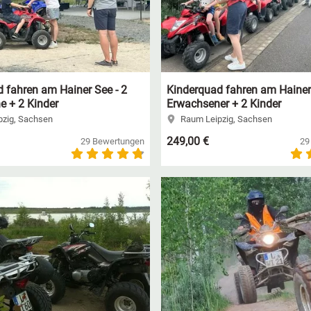
 fahren am Hainer See - 2
Kinderquad fahren am Hainer 
e + 2 Kinder
Erwachsener + 2 Kinder
zig, Sachsen
Raum Leipzig, Sachsen
249,00 €
29 Bewertungen
29