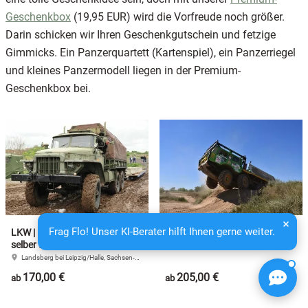
Geschenkbox
(19,95 EUR) wird die Vorfreude noch größer.
Darin schicken wir Ihren Geschenkgutschein und fetzige
Gimmicks. Ein Panzerquartett (Kartenspiel), ein Panzerriegel
und kleines Panzermodell liegen in der Premium-
Geschenkbox bei.
Frag Flo! Unser KI-Berater hilft Ihnen gerne weiter.
LKW | Militär-Truck URAL 4320
Trial Truck TATRA selber fahren
selber fahren
Landsberg bei Leipzig/Halle, Sachsen-Anhalt
Landsberg bei Leipzig/Halle, Sachsen-Anhalt
170,00 €
205,00 €
ab
ab