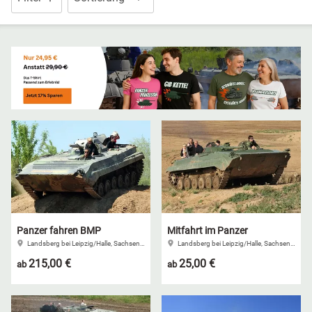
Niedersachsen
Thale
NRW
Weißwasser
Rheinland-Pfalz
Züttlingen
Saarland
Sachsen
Sachsen-Anhalt
Panzer fahren BMP
Mitfahrt im Panzer
Schleswig-Holstein
Landsberg bei Leipzig/Halle, Sachsen-Anhalt
Landsberg bei Leipzig/Halle, Sachsen-Anhalt
215,00 €
25,00 €
ab
ab
Thüringen