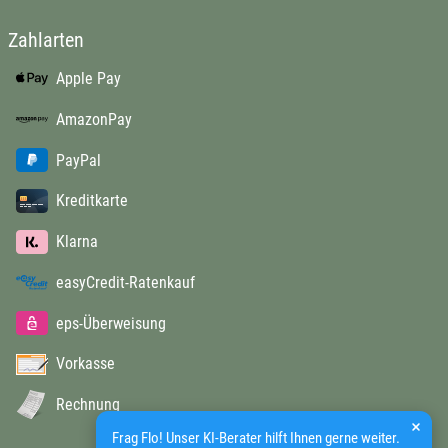
Zahlarten
Apple Pay
AmazonPay
PayPal
Kreditkarte
Klarna
easyCredit-Ratenkauf
eps-Überweisung
Vorkasse
Rechnung
Frag Flo! Unser KI-Berater hilft Ihnen gerne weiter.