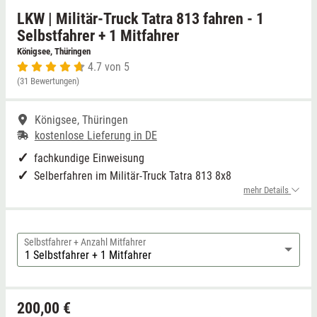
LKW | Militär-Truck Tatra 813 fahren - 1
Niedersachsen
Grimmen (MV)
Thale
Selbstfahrer + 1 Mitfahrer
Königsee, Thüringen
4.7 von 5
NRW
Rostock/Sanitz (MV)
Weißwasser
(31 Bewertungen)
Rheinland-Pfalz
Knüllwald (Hessen)
Züttlingen
Königsee, Thüringen
kostenlose Lieferung in DE
Saarland
fachkundige Einweisung
Selberfahren im Militär-Truck Tatra 813 8x8
Sachsen
mehr Details
Sachsen-Anhalt
Selbstfahrer + Anzahl Mitfahrer
Schleswig-Holstein
Thüringen
200,00 €