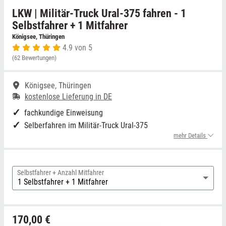
LKW | Militär-Truck Ural-375 fahren - 1
Niedersachsen
Grimmen (MV)
Thale
Selbstfahrer + 1 Mitfahrer
Königsee, Thüringen
4.9 von 5
NRW
Rostock/Sanitz (MV)
Weißwasser
(62 Bewertungen)
Rheinland-Pfalz
Knüllwald (Hessen)
Züttlingen
Königsee, Thüringen
kostenlose Lieferung in DE
Saarland
fachkundige Einweisung
Selberfahren im Militär-Truck Ural-375
Sachsen
mehr Details
Sachsen-Anhalt
Selbstfahrer + Anzahl Mitfahrer
Schleswig-Holstein
Thüringen
170,00 €