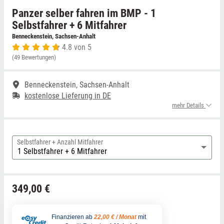
Panzer selber fahren im BMP - 1
Niedersachsen
Thale
Selbstfahrer + 6 Mitfahrer
Benneckenstein, Sachsen-Anhalt
4.8 von 5
NRW
Weißwasser
(49 Bewertungen)
Rheinland-Pfalz
Züttlingen
Benneckenstein, Sachsen-Anhalt
kostenlose Lieferung in DE
Saarland
mehr Details
Sachsen
Selbstfahrer + Anzahl Mitfahrer
Sachsen-Anhalt
Schleswig-Holstein
349,00 €
Thüringen
Finanzieren ab
22,00 € / Monat
mit