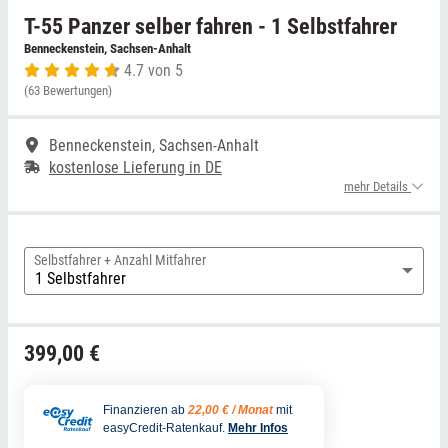
T-55 Panzer selber fahren - 1 Selbstfahrer
Niedersachsen
Thale
Benneckenstein, Sachsen-Anhalt
4.7 von 5
(63 Bewertungen)
NRW
Weißwasser
Benneckenstein, Sachsen-Anhalt
Rheinland-Pfalz
Züttlingen
kostenlose Lieferung in DE
mehr Details
Saarland
Sachsen
Selbstfahrer + Anzahl Mitfahrer
Sachsen-Anhalt
399,00 €
Schleswig-Holstein
Thüringen
Finanzieren ab
22,00 € / Monat
mit
easyCredit-Ratenkauf.
Mehr Infos