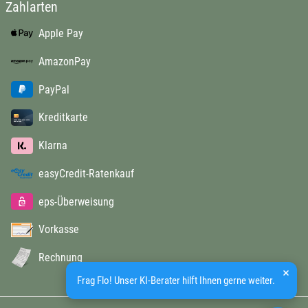
Zahlarten
Apple Pay
AmazonPay
PayPal
Kreditkarte
Klarna
easyCredit-Ratenkauf
eps-Überweisung
Vorkasse
Rechnung
Frag Flo! Unser KI-Berater hilft Ihnen gerne weiter.