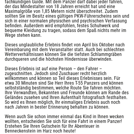
fachkundigen Guide. Mit dem Panzer darf dabei jeder fahren,
der das Mindestalter von 18 Jahren erreicht hat und eine
Maximalgröße von 1,85 Metern nicht überschreitet. Zudem
sollten Sie im Besitz eines gültigen PKW-Führerscheins sein und
sich in einer normalen physischen und psychischen Verfassung
befinden. Außerdem wird empfohlen, festes Schuhwerk und
bequeme Kleidung zu tragen, sodass dem Spaß nichts mehr im
Wege stehen kann.
Dieses unglaubliche Erlebnis findet von April bis Oktober nach
Vereinbarung mit dem Veranstalter statt. Auch bei schlechten
Wetterverhältnissen können Sie die tiefsten Schlammgräben
durchqueren und die höchsten Hindernisse überwinden.
Dieses Erlebnis ist auf eine Person – den Fahrer –
zugeschnitten. Jedoch sind Zuschauer recht herzlich
willkommen und können so Teil dieses Erlebnisses sein. Für
etwa 30 Minuten sind Sie Herr Ihres T-55 Panzers und können
selbstständig bestimmen, welche Route Sie fahren möchten.
Ihre Verwandten, Bekannten und Freunde können am Rande des
Geländes zusehen und Ihren Aufenthalt fotografisch festhalten.
So wird es Ihnen möglich, Ihr einmaliges Erlebnis auch noch
nach Jahren in bester Erinnerung behalten zu können.
Wenn auch Sie schon immer einmal das Kind in Ihnen wecken
wollten, entscheiden Sie sich für eine Fahrt in einem Panzer!
Erstehen Sie Ihren Gutschein für Ihr Abenteuer in
Benneckenstein im Harz noch heute!