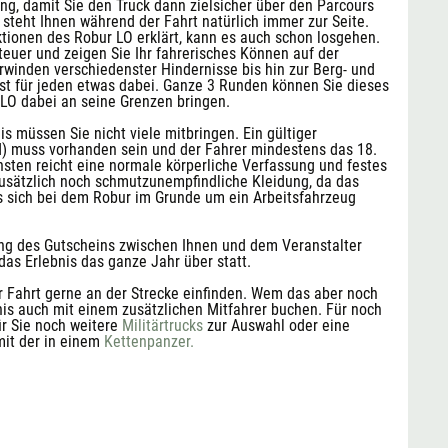
g, damit Sie den Truck dann zielsicher über den Parcours
 steht Ihnen während der Fahrt natürlich immer zur Seite.
tionen des Robur LO erklärt, kann es auch schon losgehen.
Steuer und zeigen Sie Ihr fahrerisches Können auf der
winden verschiedenster Hindernisse bis hin zur Berg- und
ist für jeden etwas dabei. Ganze 3 Runden können Sie dieses
LO dabei an seine Grenzen bringen.
s müssen Sie nicht viele mitbringen. Ein gültiger
d) muss vorhanden sein und der Fahrer mindestens das 18.
sten reicht eine normale körperliche Verfassung und festes
usätzlich noch schmutzunempfindliche Kleidung, da das
es sich bei dem Robur im Grunde um ein Arbeitsfahrzeug
g des Gutscheins zwischen Ihnen und dem Veranstalter
das Erlebnis das ganze Jahr über statt.
 Fahrt gerne an der Strecke einfinden. Wem das aber noch
bnis auch mit einem zusätzlichen Mitfahrer buchen. Für noch
öffnet in neuem Fenster
r Sie noch weitere
Militärtrucks
zur Auswahl oder eine
öffnet in neuem Fenster
mit der in einem
Kettenpanzer.