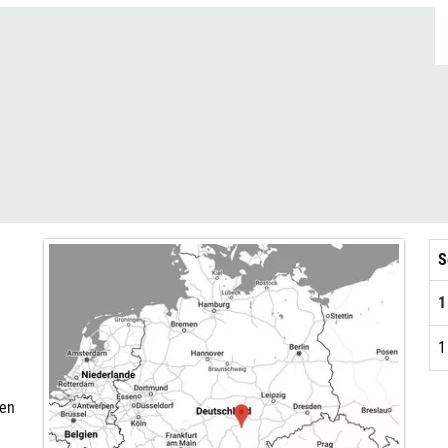
S
1
1
nen