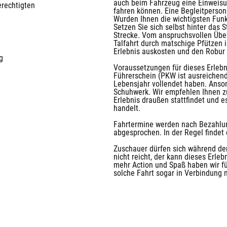
auch beim Fahrzeug eine Einweisun
erechtigten
fahren können. Eine Begleitperson
Wurden Ihnen die wichtigsten Funk
Setzen Sie sich selbst hinter das 
Strecke. Vom anspruchsvollen Über
Talfahrt durch matschige Pfützen 
Erlebnis auskosten und den Robur 
g
Voraussetzungen für dieses Erlebni
Führerschein (PKW ist ausreichen
Lebensjahr vollendet haben. Anson
Schuhwerk. Wir empfehlen Ihnen z
Erlebnis draußen stattfindet und 
handelt.
Fahrtermine werden nach Bezahlun
abgesprochen. In der Regel findet 
Zuschauer dürfen sich während der
nicht reicht, der kann dieses Erle
mehr Action und Spaß haben wir fü
solche Fahrt sogar in Verbindung 