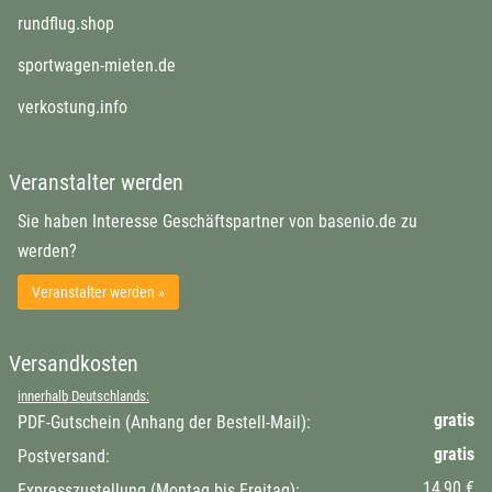
öffnet in neuem Fenster
rundflug.shop
öffnet in neuem Fenster
sportwagen-mieten.de
öffnet in neuem Fenster
verkostung.info
Veranstalter werden
Sie haben Interesse Geschäftspartner von basenio.de zu
werden?
Veranstalter werden »
Versandkosten
innerhalb Deutschlands:
gratis
PDF-Gutschein (Anhang der Bestell-Mail):
gratis
Postversand:
14,90 €
Expresszustellung (Montag bis Freitag):