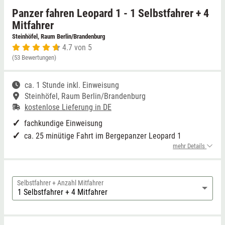
Panzer fahren Leopard 1 - 1 Selbstfahrer + 4
Niedersachsen
Thale
Mitfahrer
Steinhöfel, Raum Berlin/Brandenburg
4.7 von 5
NRW
Weißwasser
(53 Bewertungen)
Rheinland-Pfalz
Züttlingen
ca. 1 Stunde inkl. Einweisung
Steinhöfel, Raum Berlin/Brandenburg
Saarland
kostenlose Lieferung in DE
fachkundige Einweisung
Sachsen
ca. 25 minütige Fahrt im Bergepanzer Leopard 1
mehr Details
Sachsen-Anhalt
Schleswig-Holstein
Selbstfahrer + Anzahl Mitfahrer
Thüringen