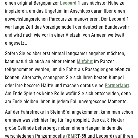
einen original Bergepanzer
Leopard 1
aus nächster Nähe zu
inspizieren, um das Ungetüm im Anschluss daran über einen
abwechslungsreichen Parcours zu manövrieren. Der Leopard 1
war lange Zeit das Vorzeigemodell der deutschen Bundeswehr
und wird nach wie vor in einer Vielzahl von Armeen weltweit
eingesetzt.
Sofern Sie es aber erst einmal langsamer angehen möchten,
kann natürlich auch an einer reinen
Mitfahrt
im Panzer
teilgenommen werden, um die Fahrt als Passagier genießen zu
können. Alternativ, schnappen Sie sich Ihren besten Kumpel
oder Ihre bessere Hälfte und machen daraus eine
Partnerfahrt
.
Am Ende Spielt es keine Rolle wofür Sie sich entscheiden, denn
am Ende bleiben Ihnen in jedem Fall unvergessene Momente.
Auf der Fahrstrecke in Steinhöfel angekommen, kann man schon
erahnen was sich hier Tag für Tag abspielt. Das ca. 8 Hektar
große Gelände beherbergt neben einem Hangar, in dem die
verschiedenen Panzermodelle
(
BMP
,
T-55
und Leopard) auf ihren