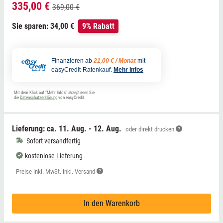
335,00 €
369,00 €
Sie sparen: 34,00 €
9% Rabatt
Finanzieren ab
21,00 € / Monat
mit
easyCredit-Ratenkauf.
Mehr Infos
Mit dem Klick auf "Mehr Infos" akzeptieren Sie
die
Datenschutzerklärung
von easyCredit.
Lieferung: ca.
11. Aug. - 12. Aug.
oder direkt drucken
Sofort versandfertig
kostenlose Lieferung
Preise inkl. MwSt. inkl. Versand
In den Warenkorb