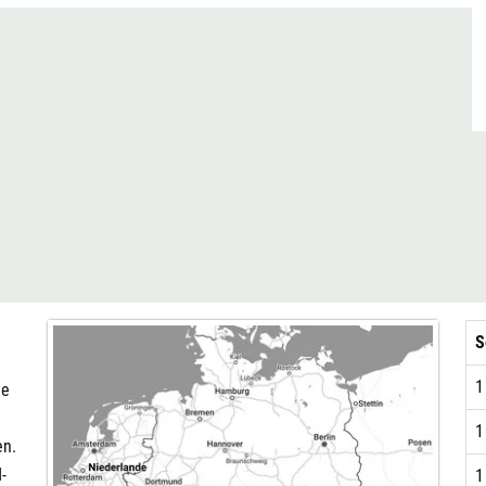
S
1
ee
1
en.
-
1