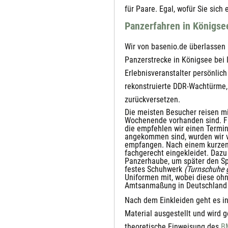
für Paare. Egal, wofür Sie sich 
Panzerfahren in Königsee
Wir von basenio.de überlassen 
Panzerstrecke in Königsee bei
Erlebnisveranstalter persönlic
rekonstruierte DDR-Wachtürme, 
zurückversetzen.
Die meisten Besucher reisen 
Wochenende vorhanden sind. Für
die empfehlen wir einen Termi
angekommen sind, wurden wir vo
empfangen. Nach einem kurzen
fachgerecht eingekleidet. Dazu 
Panzerhaube, um später den Spr
festes Schuhwerk
(Turnschuhe 
Uniformen mit, wobei diese oh
Amtsanmaßung in Deutschland 
Nach dem Einkleiden geht es in
Material ausgestellt und wird g
theoretische Einweisung des
B