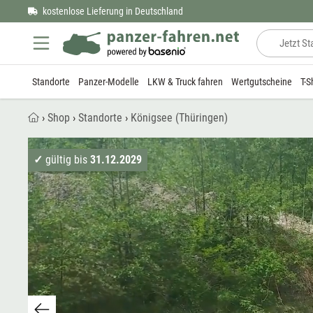
kostenlose Lieferung in Deutschland
Baden-Württemberg
Schützenpanzer BMP
KrAZ
Regionen
Harz
Berlin
Standorte
Panzer-Modelle
LKW & Truck fahren
Wertgutscheine
T-S
Bayern
Bergepanzer T55
Robur LO
Oberlausitz
Standorte
Erfurt
›
Shop
›
Standorte
›
Königsee (Thüringen)
Berlin
Bundeswehrpanzer Leopard 1
TATRA
Fürstenau
Geschenkboxen
✓
gültig bis
31.12.2029
Brandenburg
Radpanzer SPW-40
Unimog
Großbeeren
Bremen
URAL
Heilbronn
Hamburg
ZIL
Leipzig
Hessen
Morsbach
Mecklenburg-Vorpommern
Potsdam