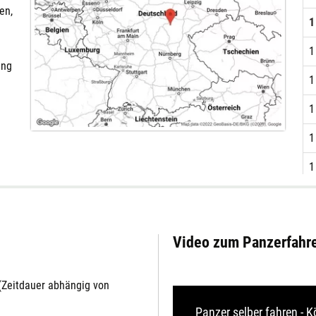
en,
1
1
ung
1
1
1
1
Video zum Panzerfahre
(Zeitdauer abhängig von
Panzer selber fahren - K