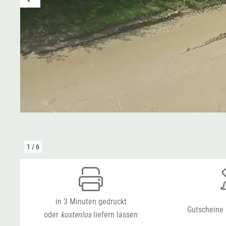
Niedersachsen
Thale
NRW
Weißwasser
Rheinland-Pfalz
Züttlingen
Saarland
Sachsen
1
/
6
Sachsen-Anhalt
Schleswig-Holstein
in 3 Minuten gedruckt
Thüringen
Gutscheine 
oder
kostenlos
liefern lassen