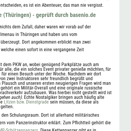
entscheiden, es ist ein Abenteuer, das man nie vergisst.
 (Thüringen) - geprüft durch basenio.de
nichts dem Zufall, daher waren wir vorab auf der
 Ilmenau in Thüringen und haben uns vom
h überzeugt. Dort angekommen erblickt man zwei
welche einen sofort in eine vergangene Zeit
mit dem PKW an, wobei genügend Parkplätze auch am
 alle, die ein solches Event privater genieße möchten, für
n für einen Besuch unter der Woche. Nachdem wir dort
n zwei Instruktoren sehr freundlich begrüßt und
 Plausch und unseren ersten neugierigen Fragen wird man
gehört ein Militär-Overall und eine originale russische
achverkehr aufzubauen. Was hierbei nicht gestellt wird ist
gehen auch)
. Echte Nostalgiker bringen auch häufig alte
ne
Litzen bzw. Dienstgrade
sein müssen, da diese als
gelten.
 den Schulungsraum. Dort ist allerhand militärisches
ern vom Panzerinstruktor erklärt. Zum Pflichtteil gehört die
MP-Schützenpanzers
. Diese Kettenpanzer gibt es in