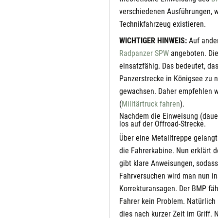
verschiedenen Ausführungen, we
Technikfahrzeug existieren.
WICHTIGER HINWEIS:
Auf ander
Radpanzer SPW
angeboten. Die
einsatzfähig. Das bedeutet, da
Panzerstrecke in Königsee zu n
gewachsen. Daher empfehlen wi
(
Militärtruck fahren
).
Nachdem die Einweisung (dauert
los auf der Offroad-Strecke.
Über eine Metalltreppe gelang
die Fahrerkabine. Nun erklärt 
gibt klare Anweisungen, sodass
Fahrversuchen wird man nun ins
Korrekturansagen. Der BMP fähr
Fahrer kein Problem. Natürlich
dies nach kurzer Zeit im Griff.