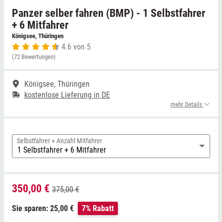
Panzer selber fahren (BMP) - 1 Selbstfahrer
Niedersachsen
Thale
+ 6 Mitfahrer
Königsee, Thüringen
4.6 von 5
NRW
Weißwasser
(72 Bewertungen)
Rheinland-Pfalz
Züttlingen
Königsee, Thüringen
kostenlose Lieferung in DE
Saarland
mehr Details
Sachsen
Selbstfahrer + Anzahl Mitfahrer
Sachsen-Anhalt
Schleswig-Holstein
350,00 €
375,00 €
Thüringen
Sie sparen: 25,00 €
7% Rabatt