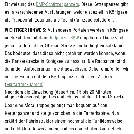
öffnet in neuem Fenster
Einweisung des
BMP-Schützenpanzers
. Diese Kettenpanzer gibt
es in verschiedenen Ausführungen, welche speziell in Königsee
als Truppenfahrzeug und als Technikfahrzeug existieren.
WICHTIGER HINWEIS:
Auf anderen Portalen werden in Königsee
öffnet in neuem Fenster
auch Fahrten mit dem
Radpanzer SPW
angeboten. Diese sind
jedoch aufgrund der Offroad-Strecke nur bedingt einsatzfähig.
Das bedeutet, dass diese nicht gefahren werden können, wenn
die Panzerstrecke in Königsee zu nass ist. Die Radpanzer sind
dann den Anforderungen nicht gewachsen. Daher empfehlen wir
nur die Fahren mit dem Kettenpanzer oder dem ZIL 6x6
öffnet in neuem Fenster
(
Militärtruck fahren
).
Nachdem die Einweisung (dauert ca. 15 bis 20 Minuten)
abgeschlossen ist, geht es endlich los auf der Offroad-Strecke.
Über eine Metalltreppe gelangt man bequem auf den
Kettenpanzer und steigt von oben in die Fahrerkabine. Nun
erklärt der Fahrinstruktor einem nochmal die Funtkionsweise
und gibt klare Anweisungen, sodass man starten kann. Nach