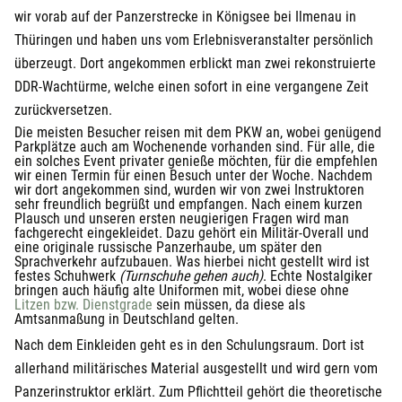
wir vorab auf der Panzerstrecke in Königsee bei Ilmenau in
Thüringen und haben uns vom Erlebnisveranstalter persönlich
überzeugt. Dort angekommen erblickt man zwei rekonstruierte
DDR-Wachtürme, welche einen sofort in eine vergangene Zeit
zurückversetzen.
Die meisten Besucher reisen mit dem PKW an, wobei genügend
Parkplätze auch am Wochenende vorhanden sind. Für alle, die
ein solches Event privater genieße möchten, für die empfehlen
wir einen Termin für einen Besuch unter der Woche. Nachdem
wir dort angekommen sind, wurden wir von zwei Instruktoren
sehr freundlich begrüßt und empfangen. Nach einem kurzen
Plausch und unseren ersten neugierigen Fragen wird man
fachgerecht eingekleidet. Dazu gehört ein Militär-Overall und
eine originale russische Panzerhaube, um später den
Sprachverkehr aufzubauen. Was hierbei nicht gestellt wird ist
festes Schuhwerk
(Turnschuhe gehen auch)
. Echte Nostalgiker
bringen auch häufig alte Uniformen mit, wobei diese ohne
öffnet in neuem Fenster
Litzen bzw. Dienstgrade
sein müssen, da diese als
Amtsanmaßung in Deutschland gelten.
Nach dem Einkleiden geht es in den Schulungsraum. Dort ist
allerhand militärisches Material ausgestellt und wird gern vom
Panzerinstruktor erklärt. Zum Pflichtteil gehört die theoretische