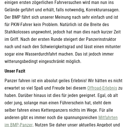
einigen ersten zögerlichen Fahrversuchen wird man nun ins
Gelände geführt und erhält, falls notwendig, Korrekturansagen.
Der BMP fährt sich unserer Meinung nach sehr einfach und ist
für PKW-Fahrer kein Problem. Natürlich ist die Breite des
Stahlkolosses ungewohnt, jedoch hat man dies nach kurzer Zeit
im Griff. Nach der ersten Runde steigert der Panzerinstruktor
nach und nach den Schwierigkeitsgrad und lässt einen mitunter
sogar eine Wasserdurchfahrt machen. Das ist jedoch immer
witterungsbedingt eingeschränkt möglich.
Unser Fazit
Panzer fahren ist ein absolut geiles Erlebnis! Wir hätten es nicht
öffne
erwartet so viel Spaß und Freude bei diesem
Offroad-Erlebnis
zu
haben. Darüber hinaus ist dies für jeden geeignet. Egal, ob alt
oder jung, solange man einen Führerschein hat, steht dem
selber fahren eines Kettenpanzers nichts im Wege. Für alle
anderen gibt es immer noch die spannungsreichen
Mitfahrten
öffnet in neuem Fenster
im BMP-Panzer
. Nutzen Sie daher unser aktuelles Angebot und