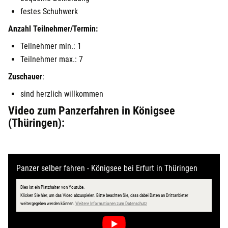
festes Schuhwerk
Anzahl Teilnehmer/Termin:
Teilnehmer min.: 1
Teilnehmer max.: 7
Zuschauer
:
sind herzlich willkommen
Video zum Panzerfahren in Königsee
(Thüringen):
Panzer selber fahren - Königsee bei Erfurt in Thüringen
Dies ist ein Platzhalter von Youtube.
Klicken Sie hier, um das Video abzuspielen.
Bitte beachten Sie, dass dabei Daten an Drittanbieter
öffnet in neuem Fenster
weitergegeben werden können.
Weitere Informationen zum Datenschutz