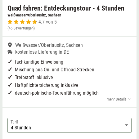
Quad fahren: Entdeckungstour - 4 Stunden
Niedersachsen
Grimmen (MV)
Weißwasser/Oberlausitz, Sachsen
4.7 von 5
(45 Bewertungen)
NRW
Rostock/Sanitz (MV)
Weißwasser/Oberlausitz, Sachsen
Rheinland-Pfalz
Knüllwald (Hessen)
kostenlose Lieferung in DE
Saarland
fachkundige Einweisung
Mischung aus On- und Offroad-Strecken
Sachsen
Treibstoff inklusive
Haftpflichtersicherung inklusive
deutsch-polnische-Tourenführung möglich
Sachsen-Anhalt
mehr Details
Schleswig-Holstein
Tarif
Thüringen