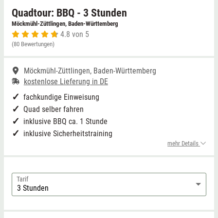
Quadtour: BBQ - 3 Stunden
Niedersachsen
Grimmen (MV)
Möckmühl-Züttlingen, Baden-Württemberg
4.8 von 5
(80 Bewertungen)
NRW
Rostock/Sanitz (MV)
Möckmühl-Züttlingen, Baden-Württemberg
Rheinland-Pfalz
Knüllwald (Hessen)
kostenlose Lieferung in DE
Saarland
fachkundige Einweisung
Quad selber fahren
Sachsen
inklusive BBQ ca. 1 Stunde
inklusive Sicherheitstraining
mehr Details
Sachsen-Anhalt
Schleswig-Holstein
Tarif
Thüringen