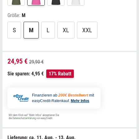
Größe:
M
S
M
L
XL
XXL
24,95 €
29,90 €
Sie sparen: 4,95 €
17% Rabatt
Finanzieren ab
200€ Bestellwert
mit
easyCredit-Ratenkauf.
Mehr Infos
Mit dem Klick auf "Mehr Infos" akzeptieren Sie
die
Datenschutzerklärung
von easyCredit.
Lieferung: ca.
11. Aug. - 13. Aug.