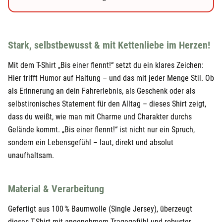
29,90 €
24,95 €
Schwarz
XXL
29,90 €
24,95 €
Weiß
S
29,90 €
Stark, selbstbewusst & mit Kettenliebe im Herzen!
24,95 €
Weiß
M
29,90 €
Mit dem T-Shirt „Bis einer flennt!“ setzt du ein klares Zeichen:
Hier trifft Humor auf Haltung – und das mit jeder Menge Stil. Ob
24,95 €
Weiß
L
29,90 €
als Erinnerung an dein Fahrerlebnis, als Geschenk oder als
selbstironisches Statement für den Alltag – dieses Shirt zeigt,
24,95 €
Weiß
XL
29,90 €
dass du weißt, wie man mit Charme und Charakter durchs
24,95 €
Weiß
XXL
29,90 €
Gelände kommt. „Bis einer flennt!“ ist nicht nur ein Spruch,
sondern ein Lebensgefühl – laut, direkt und absolut
unaufhaltsam.
Material & Verarbeitung
Gefertigt aus 100 % Baumwolle (Single Jersey), überzeugt
dieses T-Shirt mit angenehmem Tragegefühl und robuster