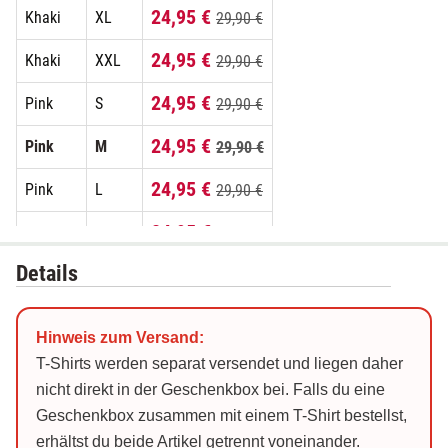
24,95 €
Khaki
XL
29,90 €
24,95 €
Khaki
XXL
29,90 €
24,95 €
Pink
S
29,90 €
24,95 €
Pink
M
29,90 €
24,95 €
Pink
L
29,90 €
24,95 €
Pink
XL
29,90 €
Details
24,95 €
Pink
XXL
29,90 €
24,95 €
Schwarz
S
29,90 €
Hinweis zum Versand:
24,95 €
Schwarz
M
29,90 €
T-Shirts werden separat versendet und liegen daher
nicht direkt in der Geschenkbox bei. Falls du eine
24,95 €
Schwarz
L
29,90 €
Geschenkbox zusammen mit einem T-Shirt bestellst,
erhältst du beide Artikel getrennt voneinander.
24,95 €
Schwarz
XL