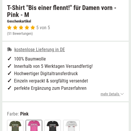
T-Shirt "Bis einer flennt!" für Damen vorn -
Niedersachsen
Grimmen (MV)
Thale
Pink - M
Geschenkartikel
5 von 5
NRW
Rostock/Sanitz (MV)
Weißwasser
(51 Bewertungen)
Rheinland-Pfalz
Knüllwald (Hessen)
Züttlingen
kostenlose Lieferung in DE
Saarland
100% Baumwolle
Innerhalb von 5 Werktagen Versandfertig!
Sachsen
Hochwertiger Digitaltransferdruck
Einzeln verpackt & sorgfältig versendet
Sachsen-Anhalt
perfekte Ergänzung zum Panzerfahren
mehr Details
Schleswig-Holstein
Farbe:
Pink
Thüringen