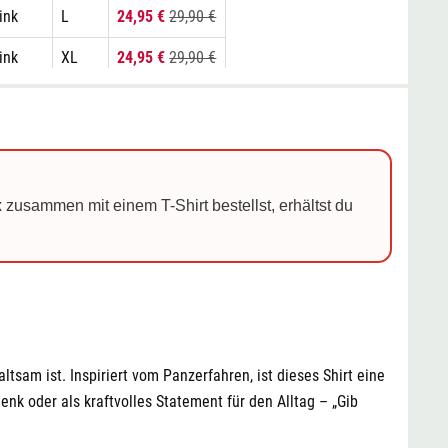
ink
L
24,95 €
29,90 €
ink
XL
24,95 €
29,90 €
ink
XXL
24,95 €
29,90 €
chwarz
S
24,95 €
29,90 €
chwarz
M
24,95 €
29,90 €
 zusammen mit einem T-Shirt bestellst, erhältst du
chwarz
L
24,95 €
29,90 €
chwarz
XL
24,95 €
29,90 €
chwarz
XXL
24,95 €
29,90 €
eiß
S
24,95 €
29,90 €
ltsam ist. Inspiriert vom Panzerfahren, ist dieses Shirt eine
eiß
M
24,95 €
29,90 €
k oder als kraftvolles Statement für den Alltag – „Gib
eiß
L
24,95 €
29,90 €