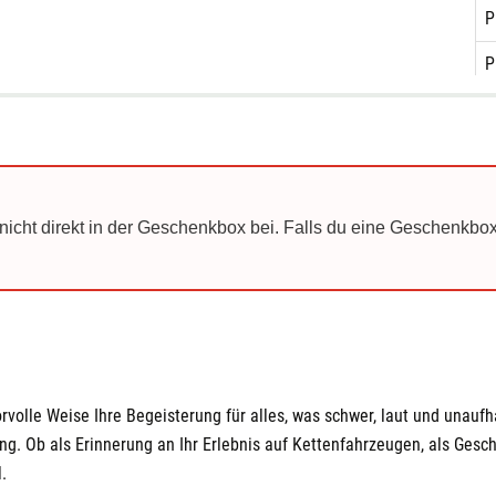
P
P
P
S
S
nicht direkt in der Geschenkbox bei. Falls du eine Geschenkbox
S
S
S
W
orvolle Weise Ihre Begeisterung für alles, was schwer, laut und unaufha
W
Ob als Erinnerung an Ihr Erlebnis auf Kettenfahrzeugen, als Geschen
W
.