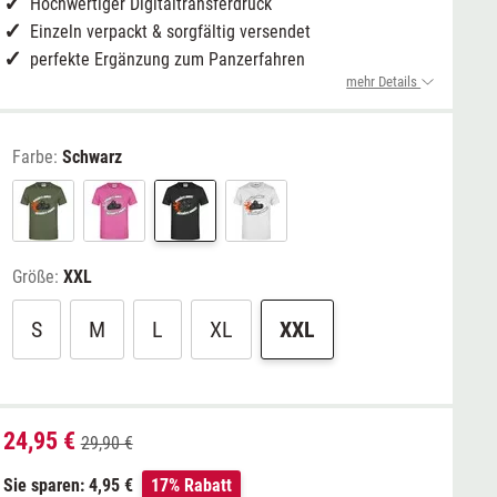
Hochwertiger Digitaltransferdruck
Einzeln verpackt & sorgfältig versendet
perfekte Ergänzung zum Panzerfahren
mehr Details
Farbe:
Schwarz
Größe:
XXL
S
M
L
XL
XXL
24,95 €
29,90 €
Sie sparen: 4,95 €
17% Rabatt