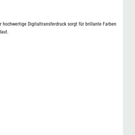
eiß
XL
24,95 €
29,90 €
eiß
XXL
24,95 €
29,90 €
hochwertige Digitaltransferdruck sorgt für brillante Farben
Haut.