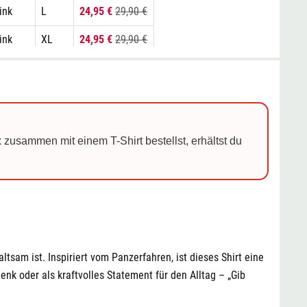
ink
L
24,95 €
29,90 €
ink
XL
24,95 €
29,90 €
ink
XXL
24,95 €
29,90 €
chwarz
S
24,95 €
29,90 €
chwarz
M
24,95 €
29,90 €
 zusammen mit einem T-Shirt bestellst, erhältst du
chwarz
L
24,95 €
29,90 €
chwarz
XL
24,95 €
29,90 €
chwarz
XXL
24,95 €
29,90 €
eiß
S
24,95 €
29,90 €
ltsam ist. Inspiriert vom Panzerfahren, ist dieses Shirt eine
eiß
M
24,95 €
29,90 €
k oder als kraftvolles Statement für den Alltag – „Gib
eiß
L
24,95 €
29,90 €