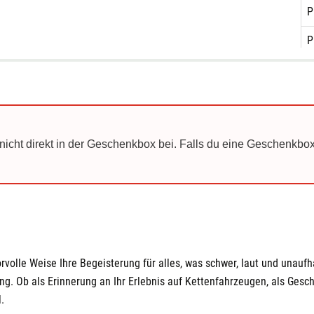
P
P
P
S
S
nicht direkt in der Geschenkbox bei. Falls du eine Geschenkbox
S
S
S
W
orvolle Weise Ihre Begeisterung für alles, was schwer, laut und unaufha
W
Ob als Erinnerung an Ihr Erlebnis auf Kettenfahrzeugen, als Geschen
W
.