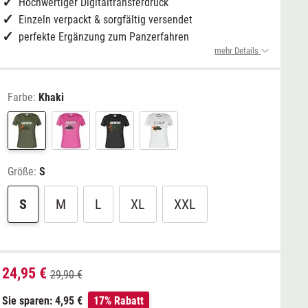
Hochwertiger Digitaltransferdruck
Einzeln verpackt & sorgfältig versendet
perfekte Ergänzung zum Panzerfahren
mehr Details
Farbe:
Khaki
Größe:
S
S
M
L
XL
XXL
24,95 €
29,90 €
Sie sparen: 4,95 €
17% Rabatt