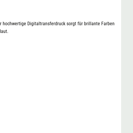
eiß
XL
24,95 €
29,90 €
eiß
XXL
24,95 €
29,90 €
hochwertige Digitaltransferdruck sorgt für brillante Farben
Haut.