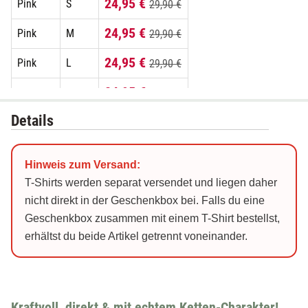
24,95 €
Pink
S
29,90 €
24,95 €
Pink
M
29,90 €
24,95 €
Pink
L
29,90 €
24,95 €
Pink
XL
29,90 €
Details
24,95 €
Pink
XXL
29,90 €
24,95 €
Schwarz
S
29,90 €
Hinweis zum Versand:
24,95 €
Schwarz
M
29,90 €
T-Shirts werden separat versendet und liegen daher
nicht direkt in der Geschenkbox bei. Falls du eine
24,95 €
Schwarz
L
29,90 €
Geschenkbox zusammen mit einem T-Shirt bestellst,
erhältst du beide Artikel getrennt voneinander.
24,95 €
Schwarz
XL
29,90 €
24,95 €
Schwarz
XXL
29,90 €
24,95 €
Weiß
S
29,90 €
Kraftvoll, direkt & mit echtem Ketten-Charakter!