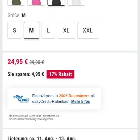
Größe:
M
S
M
L
XL
XXL
24,95 €
29,90 €
Sie sparen: 4,95 €
17% Rabatt
Finanzieren ab
200€ Bestellwert
mit
easyCredit-Ratenkauf.
Mehr Infos
Mit dem Klick auf "Mehr Infos" akzeptieren Sie
die
Datenschutzerklärung
von easyCredit.
Lieferung: ca.
11. Aug. - 13. Aug.