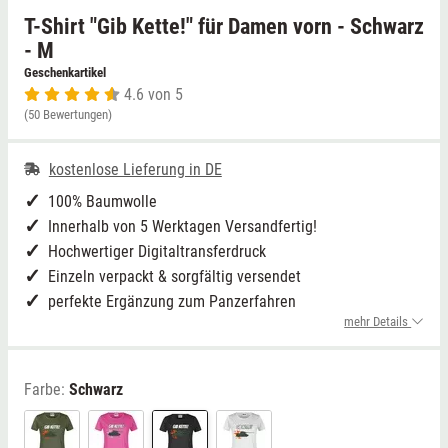
T-Shirt "Gib Kette!" für Damen vorn - Schwarz
Niedersachsen
Grimmen (MV)
Thale
- M
Geschenkartikel
4.6 von 5
NRW
Rostock/Sanitz (MV)
Weißwasser
(50 Bewertungen)
Rheinland-Pfalz
Knüllwald (Hessen)
Züttlingen
kostenlose Lieferung in DE
Saarland
100% Baumwolle
Innerhalb von 5 Werktagen Versandfertig!
Sachsen
Hochwertiger Digitaltransferdruck
Einzeln verpackt & sorgfältig versendet
Sachsen-Anhalt
perfekte Ergänzung zum Panzerfahren
mehr Details
Schleswig-Holstein
Farbe:
Schwarz
Thüringen