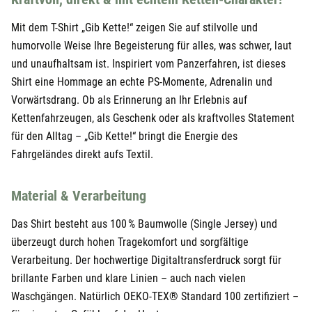
24,95 €
Weiß
M
29,90 €
Mit dem T-Shirt „Gib Kette!“ zeigen Sie auf stilvolle und
humorvolle Weise Ihre Begeisterung für alles, was schwer, laut
24,95 €
Weiß
L
29,90 €
und unaufhaltsam ist. Inspiriert vom Panzerfahren, ist dieses
24,95 €
Weiß
XL
Shirt eine Hommage an echte PS-Momente, Adrenalin und
29,90 €
Vorwärtsdrang. Ob als Erinnerung an Ihr Erlebnis auf
24,95 €
Weiß
XXL
29,90 €
Kettenfahrzeugen, als Geschenk oder als kraftvolles Statement
für den Alltag – „Gib Kette!“ bringt die Energie des
Fahrgeländes direkt aufs Textil.
Material & Verarbeitung
Das Shirt besteht aus 100 % Baumwolle (Single Jersey) und
überzeugt durch hohen Tragekomfort und sorgfältige
Verarbeitung. Der hochwertige Digitaltransferdruck sorgt für
brillante Farben und klare Linien – auch nach vielen
Waschgängen. Natürlich OEKO-TEX® Standard 100 zertifiziert –