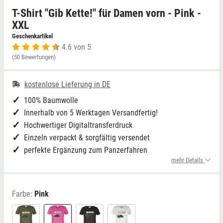
T-Shirt "Gib Kette!" für Damen vorn - Pink -
Niedersachsen
Grimmen (MV)
Thale
XXL
Geschenkartikel
4.6 von 5
NRW
Rostock/Sanitz (MV)
Weißwasser
(50 Bewertungen)
Rheinland-Pfalz
Knüllwald (Hessen)
Züttlingen
kostenlose Lieferung in DE
Saarland
100% Baumwolle
Innerhalb von 5 Werktagen Versandfertig!
Sachsen
Hochwertiger Digitaltransferdruck
Einzeln verpackt & sorgfältig versendet
Sachsen-Anhalt
perfekte Ergänzung zum Panzerfahren
mehr Details
Schleswig-Holstein
Farbe:
Pink
Thüringen