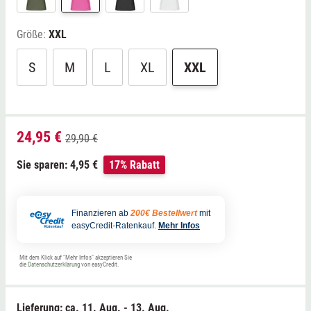
Größe:
XXL
S
M
L
XL
XXL
24,95 €
29,90 €
Sie sparen: 4,95 €
17% Rabatt
Finanzieren ab
200€ Bestellwert
mit
easyCredit-Ratenkauf.
Mehr Infos
Mit dem Klick auf "Mehr Infos" akzeptieren Sie
die
Datenschutzerklärung
von easyCredit.
Lieferung: ca.
11. Aug. - 13. Aug.