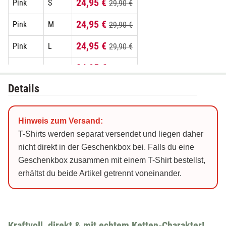
24,95 €
Pink
S
29,90 €
24,95 €
Pink
M
29,90 €
24,95 €
Pink
L
29,90 €
24,95 €
Pink
XL
29,90 €
Details
24,95 €
Pink
XXL
29,90 €
24,95 €
Schwarz
S
29,90 €
Hinweis zum Versand:
24,95 €
Schwarz
M
29,90 €
T-Shirts werden separat versendet und liegen daher
nicht direkt in der Geschenkbox bei. Falls du eine
24,95 €
Schwarz
L
29,90 €
Geschenkbox zusammen mit einem T-Shirt bestellst,
erhältst du beide Artikel getrennt voneinander.
24,95 €
Schwarz
XL
29,90 €
24,95 €
Schwarz
XXL
29,90 €
24,95 €
Weiß
S
29,90 €
Kraftvoll, direkt & mit echtem Ketten-Charakter!