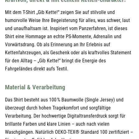
24,95 €
Weiß
M
29,90 €
Mit dem T-Shirt „Gib Kette!“ zeigen Sie auf stilvolle und
humorvolle Weise Ihre Begeisterung für alles, was schwer, laut
24,95 €
Weiß
L
29,90 €
und unaufhaltsam ist. Inspiriert vom Panzerfahren, ist dieses
24,95 €
Weiß
XL
Shirt eine Hommage an echte PS-Momente, Adrenalin und
29,90 €
Vorwärtsdrang. Ob als Erinnerung an Ihr Erlebnis auf
24,95 €
Weiß
XXL
29,90 €
Kettenfahrzeugen, als Geschenk oder als kraftvolles Statement
für den Alltag – „Gib Kette!“ bringt die Energie des
Fahrgeländes direkt aufs Textil.
Material & Verarbeitung
Das Shirt besteht aus 100 % Baumwolle (Single Jersey) und
überzeugt durch hohen Tragekomfort und sorgfältige
Verarbeitung. Der hochwertige Digitaltransferdruck sorgt für
brillante Farben und klare Linien – auch nach vielen
Waschgängen. Natürlich OEKO-TEX® Standard 100 zertifiziert –