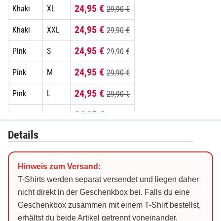
24,95 €
Khaki
XL
29,90 €
24,95 €
Khaki
XXL
29,90 €
24,95 €
Pink
S
29,90 €
24,95 €
Pink
M
29,90 €
24,95 €
Pink
L
29,90 €
24,95 €
Pink
XL
29,90 €
Details
24,95 €
Pink
XXL
29,90 €
24,95 €
Schwarz
S
29,90 €
Hinweis zum Versand:
24,95 €
Schwarz
M
29,90 €
T-Shirts werden separat versendet und liegen daher
nicht direkt in der Geschenkbox bei. Falls du eine
24,95 €
Schwarz
L
29,90 €
Geschenkbox zusammen mit einem T-Shirt bestellst,
erhältst du beide Artikel getrennt voneinander.
24,95 €
Schwarz
XL