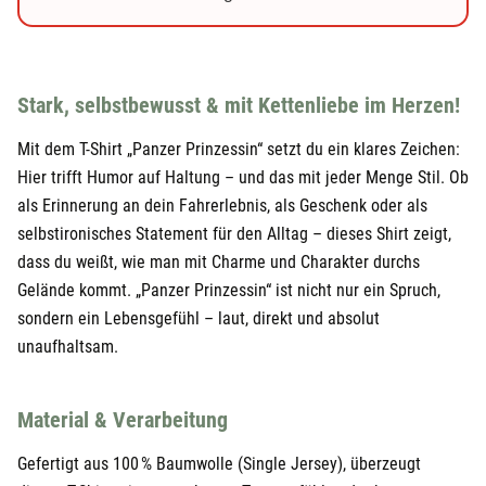
29,90 €
24,95 €
Schwarz
XXL
29,90 €
24,95 €
Weiß
S
29,90 €
Stark, selbstbewusst & mit Kettenliebe im Herzen!
24,95 €
Weiß
M
29,90 €
Mit dem T-Shirt „Panzer Prinzessin“ setzt du ein klares Zeichen:
Hier trifft Humor auf Haltung – und das mit jeder Menge Stil. Ob
24,95 €
Weiß
L
29,90 €
als Erinnerung an dein Fahrerlebnis, als Geschenk oder als
24,95 €
Weiß
XL
selbstironisches Statement für den Alltag – dieses Shirt zeigt,
29,90 €
dass du weißt, wie man mit Charme und Charakter durchs
24,95 €
Weiß
XXL
29,90 €
Gelände kommt. „Panzer Prinzessin“ ist nicht nur ein Spruch,
sondern ein Lebensgefühl – laut, direkt und absolut
unaufhaltsam.
Material & Verarbeitung
Gefertigt aus 100 % Baumwolle (Single Jersey), überzeugt