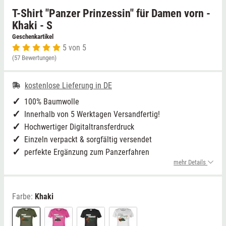
T-Shirt "Panzer Prinzessin" für Damen vorn -
Niedersachsen
Grimmen (MV)
Thale
Khaki - S
Geschenkartikel
5 von 5
NRW
Rostock/Sanitz (MV)
Weißwasser
(57 Bewertungen)
Rheinland-Pfalz
Knüllwald (Hessen)
Züttlingen
kostenlose Lieferung in DE
Saarland
100% Baumwolle
Innerhalb von 5 Werktagen Versandfertig!
Sachsen
Hochwertiger Digitaltransferdruck
Einzeln verpackt & sorgfältig versendet
Sachsen-Anhalt
perfekte Ergänzung zum Panzerfahren
mehr Details
Schleswig-Holstein
Farbe:
Khaki
Thüringen