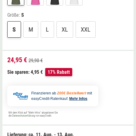
Größe:
S
S
M
L
XL
XXL
24,95 €
29,90 €
Sie sparen: 4,95 €
17% Rabatt
Finanzieren ab
200€ Bestellwert
mit
easyCredit-Ratenkauf.
Mehr Infos
Mit dem Klick auf "Mehr Infos" akzeptieren Sie
die
Datenschutzerklärung
von easyCredit.
Lieferung: ca.
11. Aug. - 13. Aug.