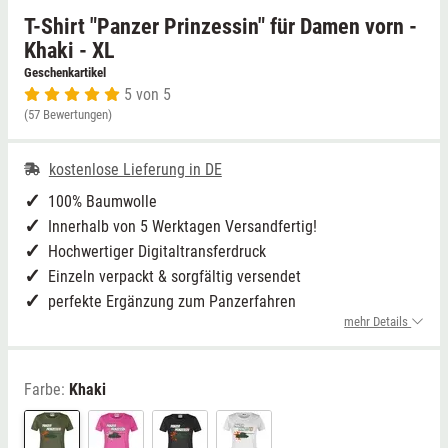
T-Shirt "Panzer Prinzessin" für Damen vorn -
Niedersachsen
Grimmen (MV)
Thale
Khaki - XL
Geschenkartikel
5 von 5
NRW
Rostock/Sanitz (MV)
Weißwasser
(57 Bewertungen)
Rheinland-Pfalz
Knüllwald (Hessen)
Züttlingen
kostenlose Lieferung in DE
Saarland
100% Baumwolle
Innerhalb von 5 Werktagen Versandfertig!
Sachsen
Hochwertiger Digitaltransferdruck
Einzeln verpackt & sorgfältig versendet
Sachsen-Anhalt
perfekte Ergänzung zum Panzerfahren
mehr Details
Schleswig-Holstein
Farbe:
Khaki
Thüringen