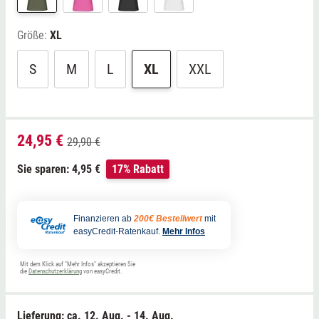
Größe:
XL
S
M
L
XL
XXL
24,95 €
29,90 €
Sie sparen: 4,95 €
17% Rabatt
Finanzieren ab
200€ Bestellwert
mit
easyCredit-Ratenkauf.
Mehr Infos
Mit dem Klick auf "Mehr Infos" akzeptieren Sie
die
Datenschutzerklärung
von easyCredit.
Lieferung: ca.
12. Aug. - 14. Aug.