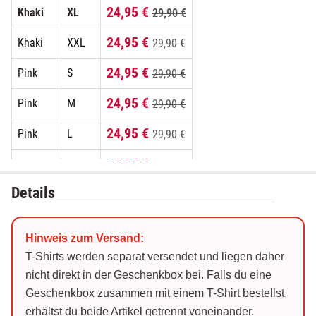
24,95 €
Khaki
XL
29,90 €
24,95 €
Khaki
XXL
29,90 €
24,95 €
Pink
S
29,90 €
24,95 €
Pink
M
29,90 €
24,95 €
Pink
L
29,90 €
24,95 €
Pink
XL
29,90 €
Details
24,95 €
Pink
XXL
29,90 €
24,95 €
Schwarz
S
29,90 €
Hinweis zum Versand:
24,95 €
Schwarz
M
29,90 €
T-Shirts werden separat versendet und liegen daher
nicht direkt in der Geschenkbox bei. Falls du eine
24,95 €
Schwarz
L
29,90 €
Geschenkbox zusammen mit einem T-Shirt bestellst,
erhältst du beide Artikel getrennt voneinander.
24,95 €
Schwarz
XL