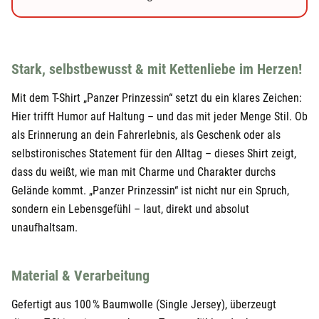
29,90 €
24,95 €
Schwarz
XXL
29,90 €
24,95 €
Weiß
S
29,90 €
Stark, selbstbewusst & mit Kettenliebe im Herzen!
24,95 €
Weiß
M
29,90 €
Mit dem T-Shirt „Panzer Prinzessin“ setzt du ein klares Zeichen:
Hier trifft Humor auf Haltung – und das mit jeder Menge Stil. Ob
24,95 €
Weiß
L
29,90 €
als Erinnerung an dein Fahrerlebnis, als Geschenk oder als
24,95 €
Weiß
XL
selbstironisches Statement für den Alltag – dieses Shirt zeigt,
29,90 €
dass du weißt, wie man mit Charme und Charakter durchs
24,95 €
Weiß
XXL
29,90 €
Gelände kommt. „Panzer Prinzessin“ ist nicht nur ein Spruch,
sondern ein Lebensgefühl – laut, direkt und absolut
unaufhaltsam.
Material & Verarbeitung
Gefertigt aus 100 % Baumwolle (Single Jersey), überzeugt