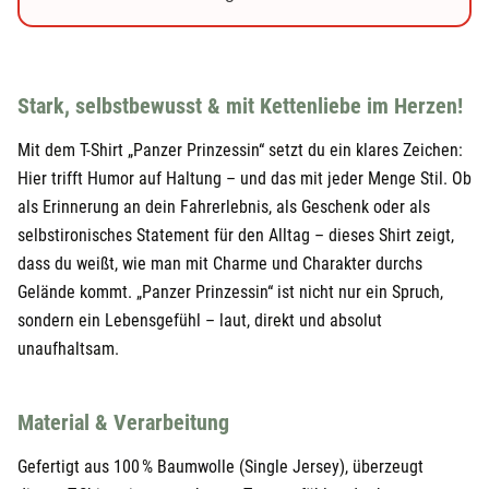
29,90 €
24,95 €
Schwarz
XXL
29,90 €
24,95 €
Weiß
S
29,90 €
Stark, selbstbewusst & mit Kettenliebe im Herzen!
24,95 €
Weiß
M
29,90 €
Mit dem T-Shirt „Panzer Prinzessin“ setzt du ein klares Zeichen:
Hier trifft Humor auf Haltung – und das mit jeder Menge Stil. Ob
24,95 €
Weiß
L
29,90 €
als Erinnerung an dein Fahrerlebnis, als Geschenk oder als
24,95 €
Weiß
XL
selbstironisches Statement für den Alltag – dieses Shirt zeigt,
29,90 €
dass du weißt, wie man mit Charme und Charakter durchs
24,95 €
Weiß
XXL
29,90 €
Gelände kommt. „Panzer Prinzessin“ ist nicht nur ein Spruch,
sondern ein Lebensgefühl – laut, direkt und absolut
unaufhaltsam.
Material & Verarbeitung
Gefertigt aus 100 % Baumwolle (Single Jersey), überzeugt