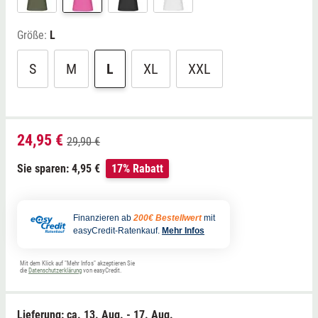
Größe:
L
S
M
L
XL
XXL
24,95 €
29,90 €
Sie sparen: 4,95 €
17% Rabatt
Finanzieren ab
200€ Bestellwert
mit
easyCredit-Ratenkauf.
Mehr Infos
Mit dem Klick auf "Mehr Infos" akzeptieren Sie
die
Datenschutzerklärung
von easyCredit.
Lieferung: ca.
13. Aug. - 17. Aug.