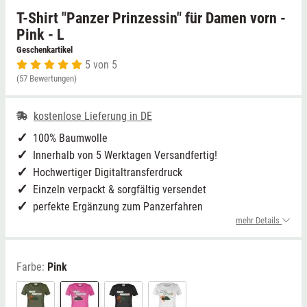
T-Shirt "Panzer Prinzessin" für Damen vorn -
Niedersachsen
Grimmen (MV)
Thale
Pink - L
Geschenkartikel
5 von 5
NRW
Rostock/Sanitz (MV)
Weißwasser
(57 Bewertungen)
Rheinland-Pfalz
Knüllwald (Hessen)
Züttlingen
kostenlose Lieferung in DE
Saarland
100% Baumwolle
Innerhalb von 5 Werktagen Versandfertig!
Sachsen
Hochwertiger Digitaltransferdruck
Einzeln verpackt & sorgfältig versendet
Sachsen-Anhalt
perfekte Ergänzung zum Panzerfahren
mehr Details
Schleswig-Holstein
Farbe:
Pink
Thüringen