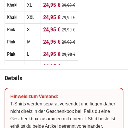
24,95 €
Khaki
XL
29,90 €
24,95 €
Khaki
XXL
29,90 €
24,95 €
Pink
S
29,90 €
24,95 €
Pink
M
29,90 €
24,95 €
Pink
L
29,90 €
24,95 €
Pink
XL
29,90 €
Details
24,95 €
Pink
XXL
29,90 €
24,95 €
Schwarz
S
29,90 €
Hinweis zum Versand:
24,95 €
Schwarz
M
29,90 €
T-Shirts werden separat versendet und liegen daher
nicht direkt in der Geschenkbox bei. Falls du eine
24,95 €
Schwarz
L
29,90 €
Geschenkbox zusammen mit einem T-Shirt bestellst,
erhältst du beide Artikel getrennt voneinander.
24,95 €
Schwarz
XL