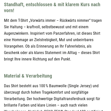
24,95 €
Weiß
S
29,90 €
Standhaft, entschlossen & mit klarem Kurs nach
vorn!
24,95 €
Weiß
M
29,90 €
Mit dem T-Shirt „Vorwärts immer – Rückwärts nimmer“ tragen
24,95 €
Weiß
L
29,90 €
Sie Haltung – kraftvoll, selbstbewusst und mit einem
Augenzwinkern. Inspiriert vom Panzerfahren, ist dieses Shirt
24,95 €
Weiß
XL
29,90 €
eine Hommage an Zielstrebigkeit, Mut und unbeirrbares
24,95 €
Weiß
XXL
29,90 €
Vorangehen. Ob als Erinnerung an Ihr Fahrerlebnis, als
Geschenk oder als klares Statement im Alltag – dieses Shirt
bringt Ihre innere Richtung auf den Punkt.
Material & Verarbeitung
Das Shirt besteht aus 100 % Baumwolle (Single Jersey) und
überzeugt durch hohen Tragekomfort und sorgfältige
Verarbeitung. Der hochwertige Digitaltransferdruck sorgt für
brillante Farben und klare Linien – auch nach vielen