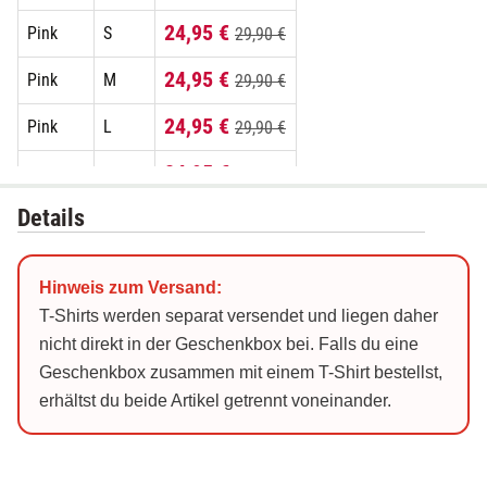
24,95 €
Pink
S
29,90 €
24,95 €
Pink
M
29,90 €
24,95 €
Pink
L
29,90 €
24,95 €
Pink
XL
29,90 €
Details
24,95 €
Pink
XXL
29,90 €
24,95 €
Schwarz
S
29,90 €
Hinweis zum Versand:
24,95 €
Schwarz
M
29,90 €
T-Shirts werden separat versendet und liegen daher
nicht direkt in der Geschenkbox bei. Falls du eine
24,95 €
Schwarz
L
29,90 €
Geschenkbox zusammen mit einem T-Shirt bestellst,
erhältst du beide Artikel getrennt voneinander.
24,95 €
Schwarz
XL
29,90 €
24,95 €
Schwarz
XXL
29,90 €