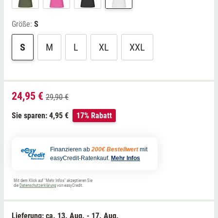
Größe:
S
S
M
L
XL
XXL
24,95 €
29,90 €
Sie sparen: 4,95 €
17% Rabatt
Finanzieren ab
200€ Bestellwert
mit
easyCredit-Ratenkauf.
Mehr Infos
Mit dem Klick auf "Mehr Infos" akzeptieren Sie
die
Datenschutzerklärung
von easyCredit.
Lieferung: ca.
13. Aug. - 17. Aug.