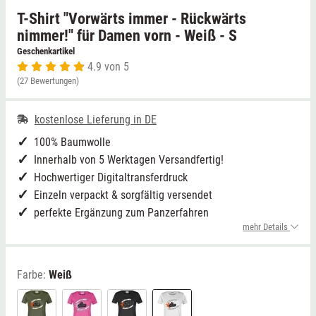
T-Shirt "Vorwärts immer - Rückwärts
Niedersachsen
Grimmen (MV)
Thale
nimmer!" für Damen vorn - Weiß - S
Geschenkartikel
4.9 von 5
NRW
Rostock/Sanitz (MV)
Weißwasser
(27 Bewertungen)
Rheinland-Pfalz
Knüllwald (Hessen)
Züttlingen
kostenlose Lieferung in DE
Saarland
100% Baumwolle
Innerhalb von 5 Werktagen Versandfertig!
Sachsen
Hochwertiger Digitaltransferdruck
Einzeln verpackt & sorgfältig versendet
Sachsen-Anhalt
perfekte Ergänzung zum Panzerfahren
mehr Details
Schleswig-Holstein
Farbe:
Weiß
Thüringen