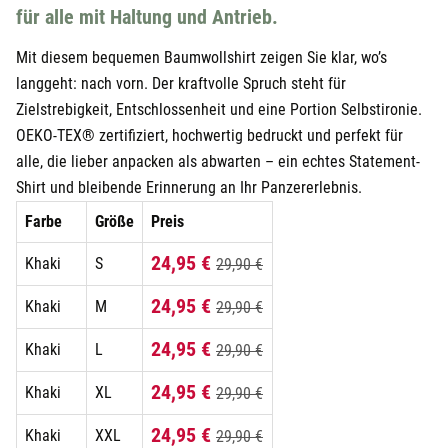
für alle mit Haltung und Antrieb.
Mit diesem bequemen Baumwollshirt zeigen Sie klar, wo’s
langgeht: nach vorn. Der kraftvolle Spruch steht für
Zielstrebigkeit, Entschlossenheit und eine Portion Selbstironie.
OEKO-TEX® zertifiziert, hochwertig bedruckt und perfekt für
alle, die lieber anpacken als abwarten – ein echtes Statement-
Shirt und bleibende Erinnerung an Ihr Panzererlebnis.
Farbe
Größe
Preis
24,95 €
Khaki
S
29,90 €
24,95 €
Khaki
M
29,90 €
24,95 €
Khaki
L
29,90 €
24,95 €
Khaki
XL
29,90 €
24,95 €
Khaki
XXL
29,90 €