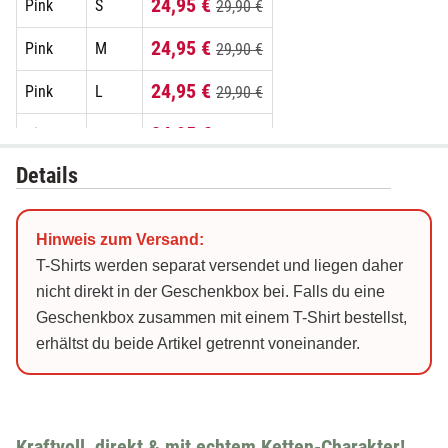
24,95 €
Pink
S
29,90 €
24,95 €
Pink
M
29,90 €
24,95 €
Pink
L
29,90 €
24,95 €
Pink
XL
29,90 €
Details
24,95 €
Pink
XXL
29,90 €
24,95 €
Schwarz
S
29,90 €
Hinweis zum Versand:
24,95 €
Schwarz
M
29,90 €
T-Shirts werden separat versendet und liegen daher
nicht direkt in der Geschenkbox bei. Falls du eine
24,95 €
Schwarz
L
29,90 €
Geschenkbox zusammen mit einem T-Shirt bestellst,
erhältst du beide Artikel getrennt voneinander.
24,95 €
Schwarz
XL
29,90 €
24,95 €
Schwarz
XXL
29,90 €
24,95 €
Weiß
S
29,90 €
Kraftvoll, direkt & mit echtem Ketten-Charakter!