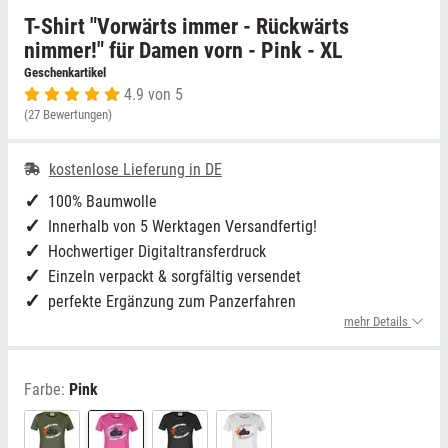
T-Shirt "Vorwärts immer - Rückwärts
Niedersachsen
Grimmen (MV)
Thale
nimmer!" für Damen vorn - Pink - XL
Geschenkartikel
4.9 von 5
NRW
Rostock/Sanitz (MV)
Weißwasser
(27 Bewertungen)
Rheinland-Pfalz
Knüllwald (Hessen)
Züttlingen
kostenlose Lieferung in DE
Saarland
100% Baumwolle
Innerhalb von 5 Werktagen Versandfertig!
Sachsen
Hochwertiger Digitaltransferdruck
Einzeln verpackt & sorgfältig versendet
Sachsen-Anhalt
perfekte Ergänzung zum Panzerfahren
mehr Details
Schleswig-Holstein
Farbe:
Pink
Thüringen