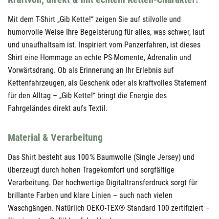
24,95 €
Weiß
M
29,90 €
Mit dem T-Shirt „Gib Kette!“ zeigen Sie auf stilvolle und
humorvolle Weise Ihre Begeisterung für alles, was schwer, laut
24,95 €
Weiß
L
29,90 €
und unaufhaltsam ist. Inspiriert vom Panzerfahren, ist dieses
24,95 €
Weiß
XL
Shirt eine Hommage an echte PS-Momente, Adrenalin und
29,90 €
Vorwärtsdrang. Ob als Erinnerung an Ihr Erlebnis auf
24,95 €
Weiß
XXL
29,90 €
Kettenfahrzeugen, als Geschenk oder als kraftvolles Statement
für den Alltag – „Gib Kette!“ bringt die Energie des
Fahrgeländes direkt aufs Textil.
Material & Verarbeitung
Das Shirt besteht aus 100 % Baumwolle (Single Jersey) und
überzeugt durch hohen Tragekomfort und sorgfältige
Verarbeitung. Der hochwertige Digitaltransferdruck sorgt für
brillante Farben und klare Linien – auch nach vielen
Waschgängen. Natürlich OEKO-TEX® Standard 100 zertifiziert –