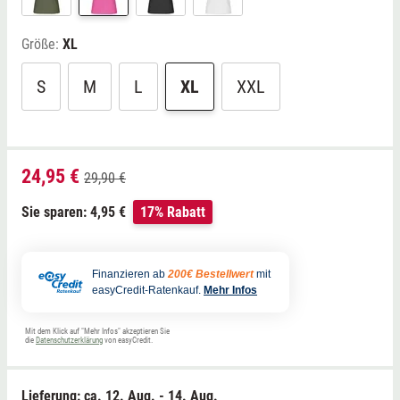
Größe:
XL
S
M
L
XL
XXL
24,95 €
29,90 €
Sie sparen: 4,95 €
17% Rabatt
Finanzieren ab
200€ Bestellwert
mit
easyCredit-Ratenkauf.
Mehr Infos
Mit dem Klick auf "Mehr Infos" akzeptieren Sie
die
Datenschutzerklärung
von easyCredit.
Lieferung: ca.
12. Aug. - 14. Aug.