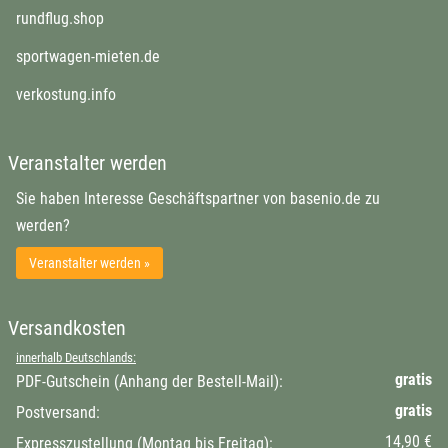
öffnet in neuem Fenster
rundflug.shop
öffnet in neuem Fenster
sportwagen-mieten.de
öffnet in neuem Fenster
verkostung.info
Veranstalter werden
Sie haben Interesse Geschäftspartner von basenio.de zu
werden?
Veranstalter werden »
Versandkosten
innerhalb Deutschlands:
gratis
PDF-Gutschein (Anhang der Bestell-Mail):
gratis
Postversand:
14,90 €
Expresszustellung (Montag bis Freitag):