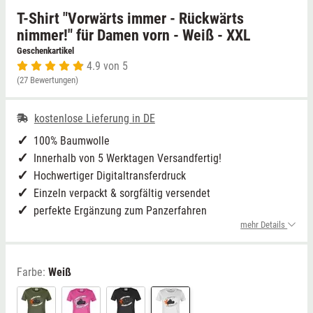
T-Shirt "Vorwärts immer - Rückwärts
Niedersachsen
Grimmen (MV)
Thale
nimmer!" für Damen vorn - Weiß - XXL
Geschenkartikel
4.9 von 5
NRW
Rostock/Sanitz (MV)
Weißwasser
(27 Bewertungen)
Rheinland-Pfalz
Knüllwald (Hessen)
Züttlingen
kostenlose Lieferung in DE
Saarland
100% Baumwolle
Innerhalb von 5 Werktagen Versandfertig!
Sachsen
Hochwertiger Digitaltransferdruck
Einzeln verpackt & sorgfältig versendet
Sachsen-Anhalt
perfekte Ergänzung zum Panzerfahren
mehr Details
Schleswig-Holstein
Farbe:
Weiß
Thüringen