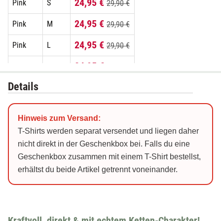
24,95 €
Pink
S
29,90 €
24,95 €
Pink
M
29,90 €
24,95 €
Pink
L
29,90 €
24,95 €
Pink
XL
29,90 €
Details
24,95 €
Pink
XXL
29,90 €
24,95 €
Schwarz
S
29,90 €
Hinweis zum Versand:
24,95 €
Schwarz
M
29,90 €
T-Shirts werden separat versendet und liegen daher
nicht direkt in der Geschenkbox bei. Falls du eine
24,95 €
Schwarz
L
29,90 €
Geschenkbox zusammen mit einem T-Shirt bestellst,
erhältst du beide Artikel getrennt voneinander.
24,95 €
Schwarz
XL
29,90 €
24,95 €
Schwarz
XXL
29,90 €
24,95 €
Weiß
S
29,90 €
Kraftvoll, direkt & mit echtem Ketten-Charakter!