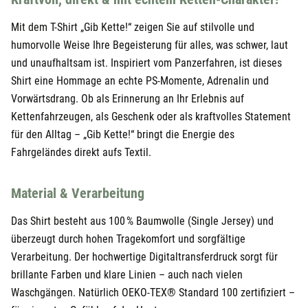
24,95 €
Weiß
M
29,90 €
Mit dem T-Shirt „Gib Kette!“ zeigen Sie auf stilvolle und
humorvolle Weise Ihre Begeisterung für alles, was schwer, laut
24,95 €
Weiß
L
29,90 €
und unaufhaltsam ist. Inspiriert vom Panzerfahren, ist dieses
24,95 €
Weiß
XL
Shirt eine Hommage an echte PS-Momente, Adrenalin und
29,90 €
Vorwärtsdrang. Ob als Erinnerung an Ihr Erlebnis auf
24,95 €
Weiß
XXL
29,90 €
Kettenfahrzeugen, als Geschenk oder als kraftvolles Statement
für den Alltag – „Gib Kette!“ bringt die Energie des
Fahrgeländes direkt aufs Textil.
Material & Verarbeitung
Das Shirt besteht aus 100 % Baumwolle (Single Jersey) und
überzeugt durch hohen Tragekomfort und sorgfältige
Verarbeitung. Der hochwertige Digitaltransferdruck sorgt für
brillante Farben und klare Linien – auch nach vielen
Waschgängen. Natürlich OEKO-TEX® Standard 100 zertifiziert –