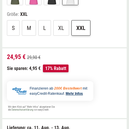
Größe:
XXL
S
M
L
XL
XXL
24,95 €
29,90 €
Sie sparen: 4,95 €
17% Rabatt
Finanzieren ab
200€ Bestellwert
mit
easyCredit-Ratenkauf.
Mehr Infos
Mit dem Klick auf "Mehr Infos" akzeptieren Sie
die
Datenschutzerklärung
von easyCredit.
Lieferung: ca.
11. Aug. - 13. Aug.