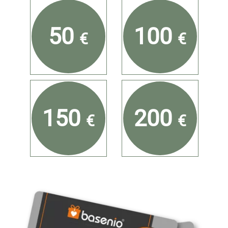
50
100
€
€
150
200
€
€