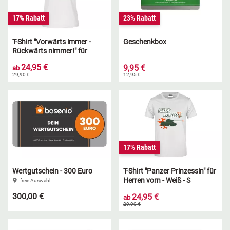
17% Rabatt
23% Rabatt
T-Shirt "Vorwärts immer -
Geschenkbox
Rückwärts nimmer!" für
Damen vorn - Weiß - S
24,95 €
9,95 €
ab
29,90 €
12,95 €
17% Rabatt
Wertgutschein - 300 Euro
T-Shirt "Panzer Prinzessin" für
Herren vorn - Weiß - S
freie Auswahl
300,00 €
24,95 €
ab
29,90 €