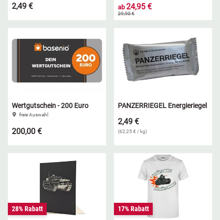
2,49 €
24,95 €
ab
29,90 €
Wertgutschein - 200 Euro
PANZERRIEGEL Energieriegel
freie Auswahl
2,49 €
200,00 €
(62,25 € / kg)
28% Rabatt
17% Rabatt