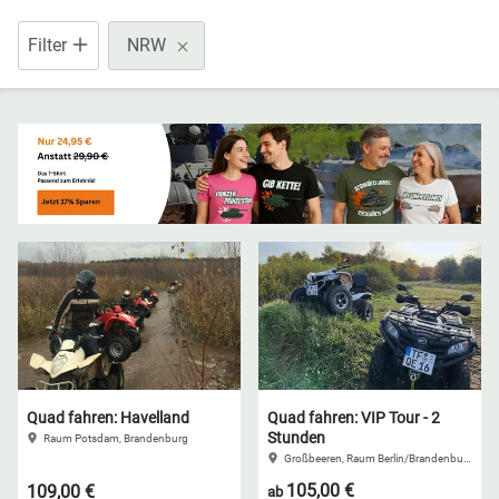
Filter
NRW
Grimmen (MV)
Thale
Rostock/Sanitz (MV)
Weißwasser
Knüllwald (Hessen)
Züttlingen
Quad fahren: Havelland
Quad fahren: VIP Tour - 2
Stunden
Raum Potsdam, Brandenburg
Großbeeren, Raum Berlin/Brandenburg
105,00 €
109,00 €
ab