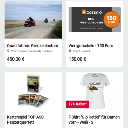
Quad fahren: Grenzenlostour
Wertgutschein - 150 Euro
Weißwasser/Oberlausitz, Sachsen
freie Auswahl
450,00 €
150,00 €
17% Rabatt
Kartenspiel TOP ASS
T-Shirt "Gib Kette!" für Damen
Panzerquartett
vorn - Weiß - S