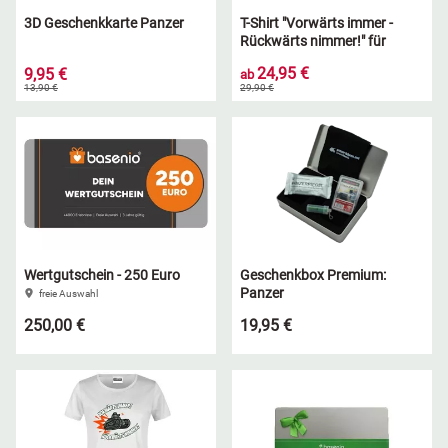
3D Geschenkkarte Panzer
T-Shirt "Vorwärts immer -
Rückwärts nimmer!" für
Herren vorn - Weiß - S
24,95 €
9,95 €
ab
13,90 €
29,90 €
Wertgutschein - 250 Euro
Geschenkbox Premium:
Panzer
freie Auswahl
250,00 €
19,95 €