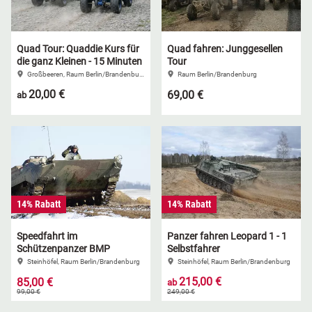
Quad Tour: Quaddie Kurs für
Quad fahren: Junggesellen
die ganz Kleinen - 15 Minuten
Tour
Großbeeren, Raum Berlin/Brandenburg
Raum Berlin/Brandenburg
20,00 €
69,00 €
ab
14% Rabatt
14% Rabatt
Speedfahrt im
Panzer fahren Leopard 1 - 1
Schützenpanzer BMP
Selbstfahrer
Steinhöfel, Raum Berlin/Brandenburg
Steinhöfel, Raum Berlin/Brandenburg
215,00 €
85,00 €
ab
99,00 €
249,00 €