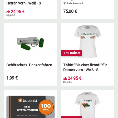
Herren vorn - Weiß - S
freie Auswahl
75,00 €
24,95 €
ab
29,90 €
17% Rabatt
Gehörschutz: Panzer fahren
T-Shirt "Bis einer flennt!" für
Damen vorn - Weiß - S
1,99 €
24,95 €
ab
29,90 €